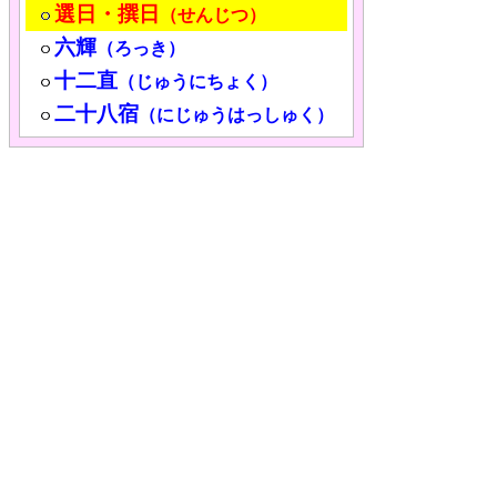
選日・撰日
（せんじつ）
六輝
（ろっき）
十二直
（じゅうにちょく）
二十八宿
（にじゅうはっしゅく）